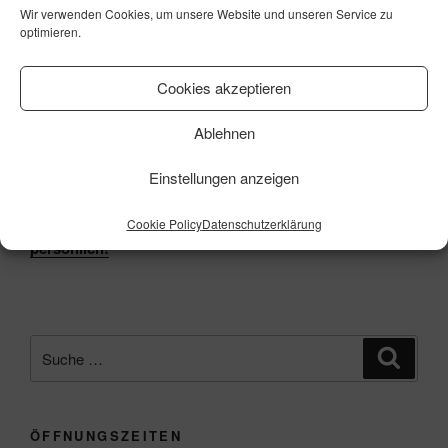
Wir verwenden Cookies, um unsere Website und unseren Service zu
optimieren.
Gasthof Jörns GmbH
Marienburger Straße 41
31199 Diekholzen
Cookies akzeptieren
Telefon: 0 51 21 / 20 70 – 0
Ablehnen
Telefax: 0 51 21 / 20 70 – 90
Email:
service@gasthof-joerns.de
Einstellungen anzeigen
Tischreservierungen bitte nur telefonisch oder
Cookie Policy
Datenschutzerklärung
persönlich!
Suche
Suche
nach:
ÖFFNUNGSZEITEN