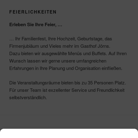
FEIERLICHKEITEN
Erleben Sie Ihre Feier, …
… Ihr Familienfest, Ihre Hochzeit, Geburtstage, das
Firmenjubiäum und Vieles mehr im Gasthof Jörns.
Dazu bieten wir ausgewählte Menüs und Buffets. Auf Ihren
Wunsch lassen wir gerne unsere umfangreichen
Erfahrungen in Ihre Planung und Organisation einfließen.
Die Veranstaltungsräume bieten bis zu 35 Personen Platz.
Für unser Team ist exzellenter Service und Freundlichkeit
selbstverständlich.
HIER FINDEN SIE UNS