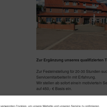
Zur Ergänzung unseres qualifizierten 
Zur Festeinstellung für 20-30 Stunden suc
Servicemitarbeiter/in mit Erfahrung.
Wir stellen ab sofort eine/n motivierte/n Se
auf 450,- € Basis ein.
Bitte rufen Sie uns gerne an Telefon 0 51 
 verwenden Cookies, um unsere Website und unseren Service zu optimieren.