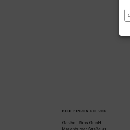
C
HIER FINDEN SIE UNS
Gasthof Jörns GmbH
Marienburger Straße 41