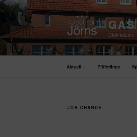
Zum
Inhalt
springen
GAS
Diekholzen
Aktuell
Pfifferlinge
Sp
JOB-CHANCE